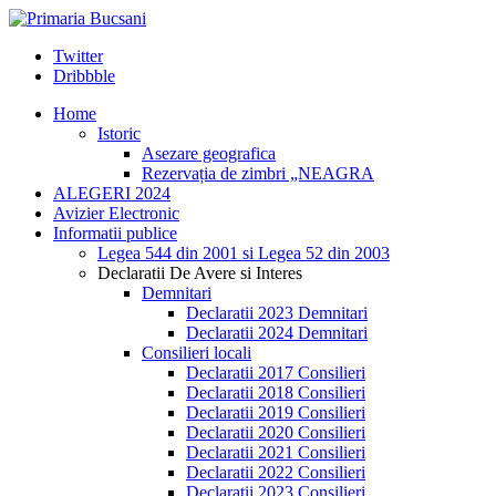
Twitter
Dribbble
Home
Istoric
Asezare geografica
Rezervația de zimbri „NEAGRA
ALEGERI 2024
Avizier Electronic
Informatii publice
Legea 544 din 2001 si Legea 52 din 2003
Declaratii De Avere si Interes
Demnitari
Declaratii 2023 Demnitari
Declaratii 2024 Demnitari
Consilieri locali
Declaratii 2017 Consilieri
Declaratii 2018 Consilieri
Declaratii 2019 Consilieri
Declaratii 2020 Consilieri
Declaratii 2021 Consilieri
Declaratii 2022 Consilieri
Declaratii 2023 Consilieri