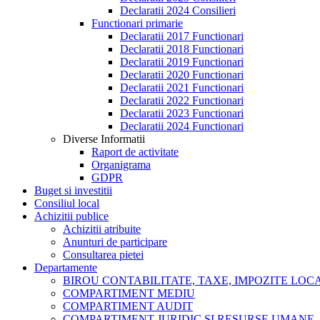
Declaratii 2024 Consilieri
Functionari primarie
Declaratii 2017 Functionari
Declaratii 2018 Functionari
Declaratii 2019 Functionari
Declaratii 2020 Functionari
Declaratii 2021 Functionari
Declaratii 2022 Functionari
Declaratii 2023 Functionari
Declaratii 2024 Functionari
Diverse Informatii
Raport de activitate
Organigrama
GDPR
Buget si investitii
Consiliul local
Achizitii publice
Achizitii atribuite
Anunturi de participare
Consultarea pietei
Departamente
BIROU CONTABILITATE, TAXE, IMPOZITE LOCAL
COMPARTIMENT MEDIU
COMPARTIMENT AUDIT
COMPARTIMENT JURIDIC SI RESURSE UMANE