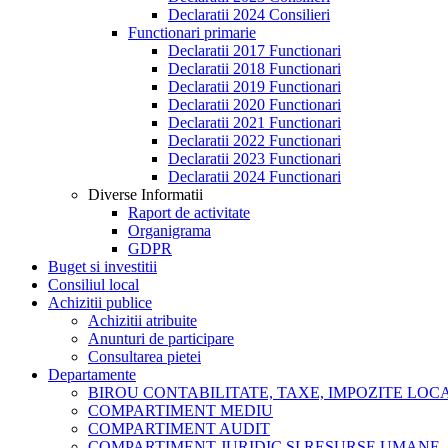
Declaratii 2024 Consilieri
Functionari primarie
Declaratii 2017 Functionari
Declaratii 2018 Functionari
Declaratii 2019 Functionari
Declaratii 2020 Functionari
Declaratii 2021 Functionari
Declaratii 2022 Functionari
Declaratii 2023 Functionari
Declaratii 2024 Functionari
Diverse Informatii
Raport de activitate
Organigrama
GDPR
Buget si investitii
Consiliul local
Achizitii publice
Achizitii atribuite
Anunturi de participare
Consultarea pietei
Departamente
BIROU CONTABILITATE, TAXE, IMPOZITE LOCAL
COMPARTIMENT MEDIU
COMPARTIMENT AUDIT
COMPARTIMENT JURIDIC SI RESURSE UMANE