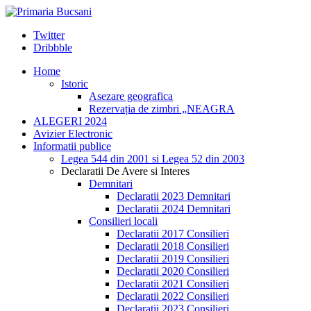
Twitter
Dribbble
Home
Istoric
Asezare geografica
Rezervația de zimbri „NEAGRA
ALEGERI 2024
Avizier Electronic
Informatii publice
Legea 544 din 2001 si Legea 52 din 2003
Declaratii De Avere si Interes
Demnitari
Declaratii 2023 Demnitari
Declaratii 2024 Demnitari
Consilieri locali
Declaratii 2017 Consilieri
Declaratii 2018 Consilieri
Declaratii 2019 Consilieri
Declaratii 2020 Consilieri
Declaratii 2021 Consilieri
Declaratii 2022 Consilieri
Declaratii 2023 Consilieri