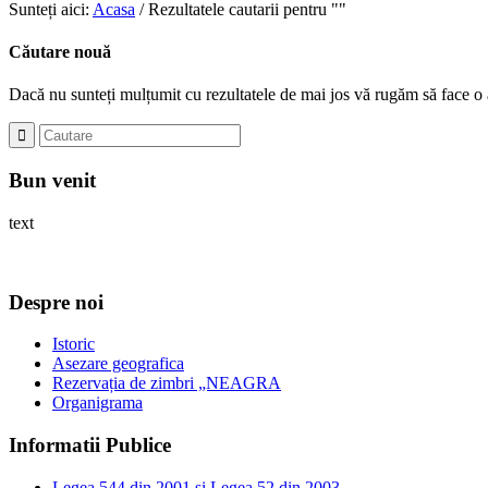
Sunteți aici:
Acasa
/
Rezultatele cautarii pentru ""
Căutare nouă
Dacă nu sunteți mulțumit cu rezultatele de mai jos vă rugăm să face o 
Bun venit
text
Despre noi
Istoric
Asezare geografica
Rezervația de zimbri „NEAGRA
Organigrama
Informatii Publice
Legea 544 din 2001 si Legea 52 din 2003