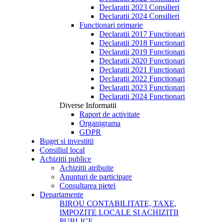
Declaratii 2023 Consilieri
Declaratii 2024 Consilieri
Functionari primarie
Declaratii 2017 Functionari
Declaratii 2018 Functionari
Declaratii 2019 Functionari
Declaratii 2020 Functionari
Declaratii 2021 Functionari
Declaratii 2022 Functionari
Declaratii 2023 Functionari
Declaratii 2024 Functionari
Diverse Informatii
Raport de activitate
Organigrama
GDPR
Buget si investitii
Consiliul local
Achizitii publice
Achizitii atribuite
Anunturi de participare
Consultarea pietei
Departamente
BIROU CONTABILITATE, TAXE,
IMPOZITE LOCALE SI ACHIZITII
PUBLICE