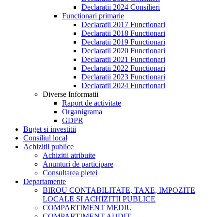
Declaratii 2024 Consilieri
Functionari primarie
Declaratii 2017 Functionari
Declaratii 2018 Functionari
Declaratii 2019 Functionari
Declaratii 2020 Functionari
Declaratii 2021 Functionari
Declaratii 2022 Functionari
Declaratii 2023 Functionari
Declaratii 2024 Functionari
Diverse Informatii
Raport de activitate
Organigrama
GDPR
Buget si investitii
Consiliul local
Achizitii publice
Achizitii atribuite
Anunturi de participare
Consultarea pietei
Departamente
BIROU CONTABILITATE, TAXE, IMPOZITE
LOCALE SI ACHIZITII PUBLICE
COMPARTIMENT MEDIU
COMPARTIMENT AUDIT