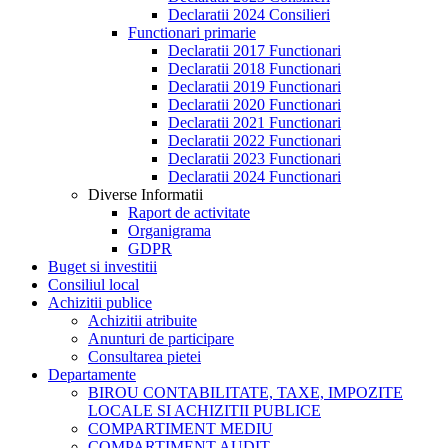
Declaratii 2024 Consilieri
Functionari primarie
Declaratii 2017 Functionari
Declaratii 2018 Functionari
Declaratii 2019 Functionari
Declaratii 2020 Functionari
Declaratii 2021 Functionari
Declaratii 2022 Functionari
Declaratii 2023 Functionari
Declaratii 2024 Functionari
Diverse Informatii
Raport de activitate
Organigrama
GDPR
Buget si investitii
Consiliul local
Achizitii publice
Achizitii atribuite
Anunturi de participare
Consultarea pietei
Departamente
BIROU CONTABILITATE, TAXE, IMPOZITE
LOCALE SI ACHIZITII PUBLICE
COMPARTIMENT MEDIU
COMPARTIMENT AUDIT