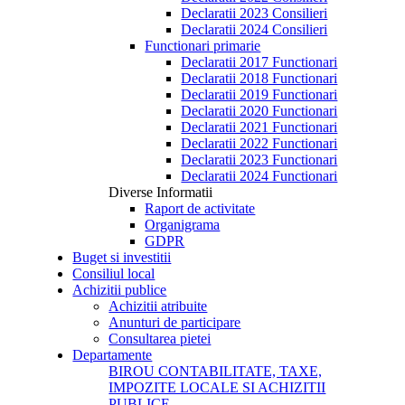
Declaratii 2023 Consilieri
Declaratii 2024 Consilieri
Functionari primarie
Declaratii 2017 Functionari
Declaratii 2018 Functionari
Declaratii 2019 Functionari
Declaratii 2020 Functionari
Declaratii 2021 Functionari
Declaratii 2022 Functionari
Declaratii 2023 Functionari
Declaratii 2024 Functionari
Diverse Informatii
Raport de activitate
Organigrama
GDPR
Buget si investitii
Consiliul local
Achizitii publice
Achizitii atribuite
Anunturi de participare
Consultarea pietei
Departamente
BIROU CONTABILITATE, TAXE,
IMPOZITE LOCALE SI ACHIZITII
PUBLICE