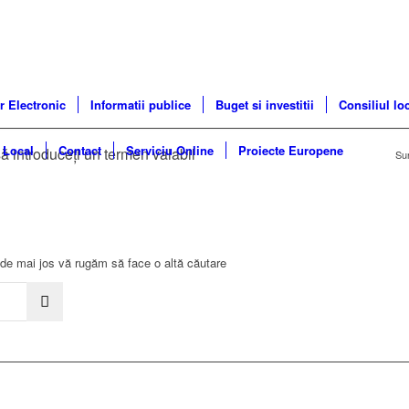
r Electronic
Informatii publice
Buget si investitii
Consiliul lo
 Local
Contact
Serviciu Online
Proiecte Europene
ă introduceți un termen valabil
Sun
 de mai jos vă rugăm să face o altă căutare