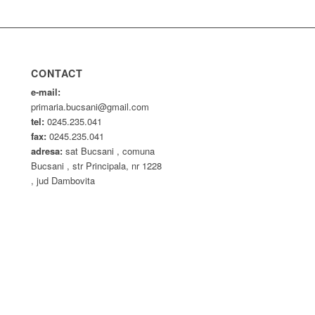
CONTACT
e-mail:
primaria.bucsani@gmail.com
tel:
0245.235.041
fax:
0245.235.041
adresa:
sat Bucsani , comuna
Bucsani , str Principala, nr 1228
, jud Dambovita