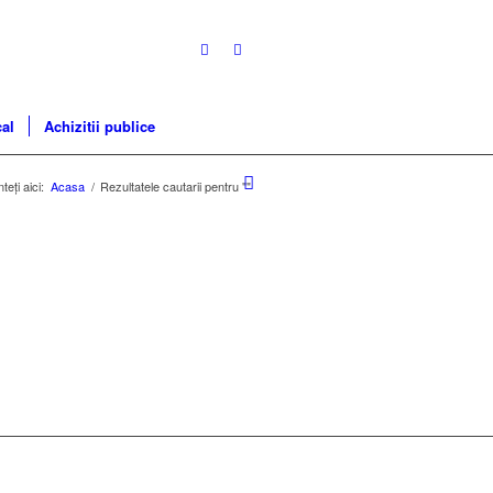
cal
Achizitii publice
teți aici:
Acasa
/
Rezultatele cautarii pentru ""