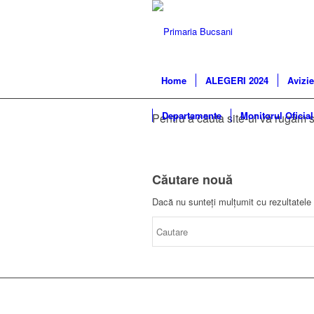
Home
ALEGERI 2024
Avizie
Departamente
Monitorul Oficial
Pentru a căuta site-ul vă rugăm s
Căutare nouă
Dacă nu sunteți mulțumit cu rezultatele