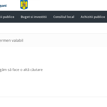
ii publice
Buget si investitii
Consiliul local
Achizitii publice
ermen valabil
ugăm să face o altă căutare