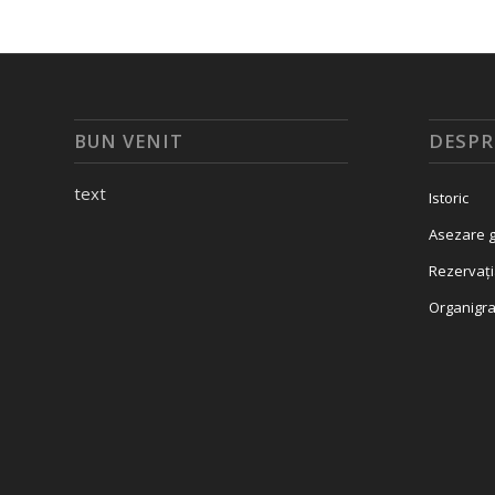
BUN VENIT
DESPR
text
Istoric
Asezare g
Rezervați
Organigr