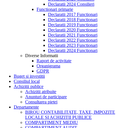
Declaratii 2024 Consilieri
Functionari primarie
Declaratii 2017 Functionari
Declaratii 2018 Functionari
Declaratii 2019 Functionari
Declaratii 2020 Functionari
Declaratii 2021 Functionari
Declaratii 2022 Functionari
Declaratii 2023 Functionari
Declaratii 2024 Functionari
Diverse Informatii
Raport de activitate
Organigrama
GDPR
Buget si investitii
Consiliul local
Achizitii publice
Achizitii atribuite
Anunturi de participare
Consultarea pietei
Departamente
BIROU CONTABILITATE, TAXE, IMPOZITE
LOCALE SI ACHIZITII PUBLICE
COMPARTIMENT MEDIU
COMPARTIMENT AUDIT