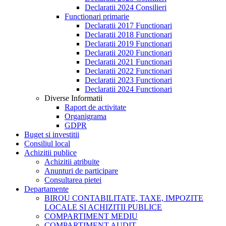
Declaratii 2024 Consilieri
Functionari primarie
Declaratii 2017 Functionari
Declaratii 2018 Functionari
Declaratii 2019 Functionari
Declaratii 2020 Functionari
Declaratii 2021 Functionari
Declaratii 2022 Functionari
Declaratii 2023 Functionari
Declaratii 2024 Functionari
Diverse Informatii
Raport de activitate
Organigrama
GDPR
Buget si investitii
Consiliul local
Achizitii publice
Achizitii atribuite
Anunturi de participare
Consultarea pietei
Departamente
BIROU CONTABILITATE, TAXE, IMPOZITE
LOCALE SI ACHIZITII PUBLICE
COMPARTIMENT MEDIU
COMPARTIMENT AUDIT