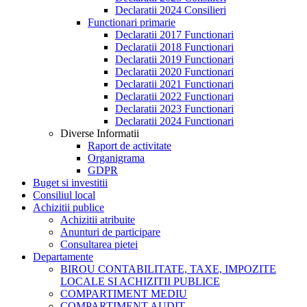
Declaratii 2024 Consilieri
Functionari primarie
Declaratii 2017 Functionari
Declaratii 2018 Functionari
Declaratii 2019 Functionari
Declaratii 2020 Functionari
Declaratii 2021 Functionari
Declaratii 2022 Functionari
Declaratii 2023 Functionari
Declaratii 2024 Functionari
Diverse Informatii
Raport de activitate
Organigrama
GDPR
Buget si investitii
Consiliul local
Achizitii publice
Achizitii atribuite
Anunturi de participare
Consultarea pietei
Departamente
BIROU CONTABILITATE, TAXE, IMPOZITE
LOCALE SI ACHIZITII PUBLICE
COMPARTIMENT MEDIU
COMPARTIMENT AUDIT