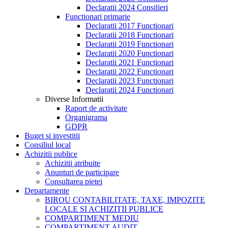
Declaratii 2024 Consilieri
Functionari primarie
Declaratii 2017 Functionari
Declaratii 2018 Functionari
Declaratii 2019 Functionari
Declaratii 2020 Functionari
Declaratii 2021 Functionari
Declaratii 2022 Functionari
Declaratii 2023 Functionari
Declaratii 2024 Functionari
Diverse Informatii
Raport de activitate
Organigrama
GDPR
Buget si investitii
Consiliul local
Achizitii publice
Achizitii atribuite
Anunturi de participare
Consultarea pietei
Departamente
BIROU CONTABILITATE, TAXE, IMPOZITE
LOCALE SI ACHIZITII PUBLICE
COMPARTIMENT MEDIU
COMPARTIMENT AUDIT