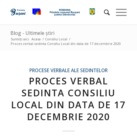
Blog - Ultimele știri
Sunteți aici:
Acasa
/
Consiliu Local
/
Proces verbal sedinta Consiliu Local din data de 17 decembrie 2020
PROCESE VERBALE ALE SEDINTELOR
PROCES VERBAL
SEDINTA CONSILIU
LOCAL DIN DATA DE 17
DECEMBRIE 2020