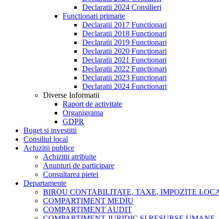
Declaratii 2024 Consilieri
Functionari primarie
Declaratii 2017 Functionari
Declaratii 2018 Functionari
Declaratii 2019 Functionari
Declaratii 2020 Functionari
Declaratii 2021 Functionari
Declaratii 2022 Functionari
Declaratii 2023 Functionari
Declaratii 2024 Functionari
Diverse Informatii
Raport de activitate
Organigrama
GDPR
Buget si investitii
Consiliul local
Achizitii publice
Achizitii atribuite
Anunturi de participare
Consultarea pietei
Departamente
BIROU CONTABILITATE, TAXE, IMPOZITE LOCAL
COMPARTIMENT MEDIU
COMPARTIMENT AUDIT
COMPARTIMENT JURIDIC SI RESURSE UMANE