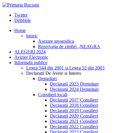
Twitter
Dribbble
Home
Istoric
Asezare geografica
Rezervația de zimbri „NEAGRA
ALEGERI 2024
Avizier Electronic
Informatii publice
Legea 544 din 2001 si Legea 52 din 2003
Declaratii De Avere si Interes
Demnitari
Declaratii 2023 Demnitari
Declaratii 2024 Demnitari
Consilieri locali
Declaratii 2017 Consilieri
Declaratii 2018 Consilieri
Declaratii 2019 Consilieri
Declaratii 2020 Consilieri
Declaratii 2021 Consilieri
Declaratii 2022 Consilieri
Declaratii 2023 Consilieri