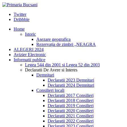
Twitter
Dribbble
Home
Istoric
Asezare geografica
Rezervația de zimbri „NEAGRA
ALEGERI 2024
Avizier Electronic
Informatii publice
Legea 544 din 2001 si Legea 52 din 2003
Declaratii De Avere si Interes
Demnitari
Declaratii 2023 Demnitari
Declaratii 2024 Demnitari
Consilieri locali
Declaratii 2017 Consilieri
Declaratii 2018 Consilieri
Declaratii 2019 Consilieri
Declaratii 2020 Consilieri
Declaratii 2021 Consilieri
Declaratii 2022 Consilieri
Declaratii 2023 Consilieri