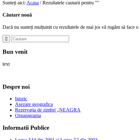
Sunteți aici:
Acasa
/
Rezultatele cautarii pentru ""
Căutare nouă
Dacă nu sunteți mulțumit cu rezultatele de mai jos vă rugăm să face o 
Bun venit
text
Despre noi
Istoric
Asezare geografica
Rezervația de zimbri „NEAGRA
Organigrama
Informatii Publice
Legea 544 din 2001 si Legea 52 din 2003