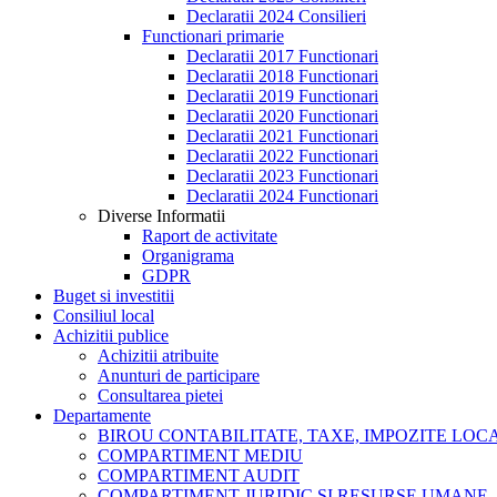
Declaratii 2024 Consilieri
Functionari primarie
Declaratii 2017 Functionari
Declaratii 2018 Functionari
Declaratii 2019 Functionari
Declaratii 2020 Functionari
Declaratii 2021 Functionari
Declaratii 2022 Functionari
Declaratii 2023 Functionari
Declaratii 2024 Functionari
Diverse Informatii
Raport de activitate
Organigrama
GDPR
Buget si investitii
Consiliul local
Achizitii publice
Achizitii atribuite
Anunturi de participare
Consultarea pietei
Departamente
BIROU CONTABILITATE, TAXE, IMPOZITE LOCAL
COMPARTIMENT MEDIU
COMPARTIMENT AUDIT
COMPARTIMENT JURIDIC SI RESURSE UMANE