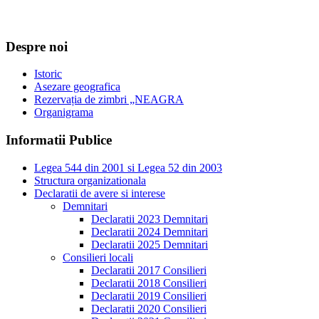
Despre noi
Istoric
Asezare geografica
Rezervația de zimbri „NEAGRA
Organigrama
Informatii Publice
Legea 544 din 2001 si Legea 52 din 2003
Structura organizationala
Declaratii de avere si interese
Demnitari
Declaratii 2023 Demnitari
Declaratii 2024 Demnitari
Declaratii 2025 Demnitari
Consilieri locali
Declaratii 2017 Consilieri
Declaratii 2018 Consilieri
Declaratii 2019 Consilieri
Declaratii 2020 Consilieri