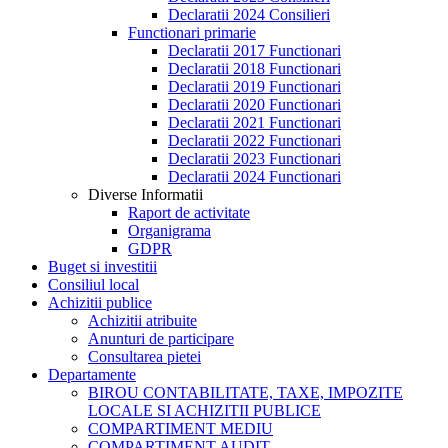
Declaratii 2024 Consilieri
Functionari primarie
Declaratii 2017 Functionari
Declaratii 2018 Functionari
Declaratii 2019 Functionari
Declaratii 2020 Functionari
Declaratii 2021 Functionari
Declaratii 2022 Functionari
Declaratii 2023 Functionari
Declaratii 2024 Functionari
Diverse Informatii
Raport de activitate
Organigrama
GDPR
Buget si investitii
Consiliul local
Achizitii publice
Achizitii atribuite
Anunturi de participare
Consultarea pietei
Departamente
BIROU CONTABILITATE, TAXE, IMPOZITE
LOCALE SI ACHIZITII PUBLICE
COMPARTIMENT MEDIU
COMPARTIMENT AUDIT