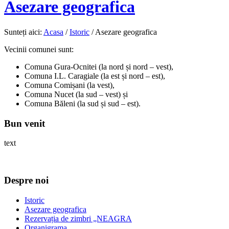
Asezare geografica
Sunteți aici:
Acasa
/
Istoric
/
Asezare geografica
Vecinii comunei sunt:
Comuna Gura-Ocnitei (la nord și nord – vest),
Comuna I.L. Caragiale (la est și nord – est),
Comuna Comișani (la vest),
Comuna Nucet (la sud – vest) și
Comuna Băleni (la sud și sud – est).
Bun venit
text
Despre noi
Istoric
Asezare geografica
Rezervația de zimbri „NEAGRA
Organigrama