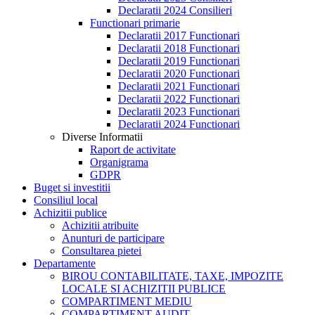
Declaratii 2024 Consilieri
Functionari primarie
Declaratii 2017 Functionari
Declaratii 2018 Functionari
Declaratii 2019 Functionari
Declaratii 2020 Functionari
Declaratii 2021 Functionari
Declaratii 2022 Functionari
Declaratii 2023 Functionari
Declaratii 2024 Functionari
Diverse Informatii
Raport de activitate
Organigrama
GDPR
Buget si investitii
Consiliul local
Achizitii publice
Achizitii atribuite
Anunturi de participare
Consultarea pietei
Departamente
BIROU CONTABILITATE, TAXE, IMPOZITE
LOCALE SI ACHIZITII PUBLICE
COMPARTIMENT MEDIU
COMPARTIMENT AUDIT