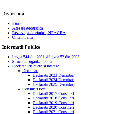
Despre noi
Istoric
Asezare geografica
Rezervația de zimbri „NEAGRA
Organigrama
Informatii Publice
Legea 544 din 2001 si Legea 52 din 2003
Structura organizationala
Declaratii de avere si interese
Demnitari
Declaratii 2023 Demnitari
Declaratii 2024 Demnitari
Declaratii 2025 Demnitari
Consilieri locali
Declaratii 2017 Consilieri
Declaratii 2018 Consilieri
Declaratii 2019 Consilieri
Declaratii 2020 Consilieri
Declaratii 2021 Consilieri