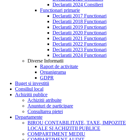
Declaratii 2024 Consilieri
Functionari primarie
Declaratii 2017 Functionari
Declaratii 2018 Functionari
Declaratii 2019 Functionari
Declaratii 2020 Functionari
Declaratii 2021 Functionari
Declaratii 2022 Functionari
Declaratii 2023 Functionari
Declaratii 2024 Functionari
Diverse Informatii
Raport de activitate
Organigrama
GDPR
Buget si investitii
Consiliul local
Achizitii publice
Achizitii atribuite
Anunturi de participare
Consultarea pietei
Departamente
BIROU CONTABILITATE, TAXE, IMPOZITE
LOCALE SI ACHIZITII PUBLICE
COMPARTIMENT MEDIU
COMPARTIMENT AUDIT