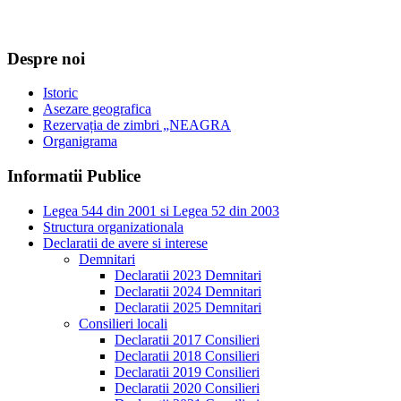
Despre noi
Istoric
Asezare geografica
Rezervația de zimbri „NEAGRA
Organigrama
Informatii Publice
Legea 544 din 2001 si Legea 52 din 2003
Structura organizationala
Declaratii de avere si interese
Demnitari
Declaratii 2023 Demnitari
Declaratii 2024 Demnitari
Declaratii 2025 Demnitari
Consilieri locali
Declaratii 2017 Consilieri
Declaratii 2018 Consilieri
Declaratii 2019 Consilieri
Declaratii 2020 Consilieri