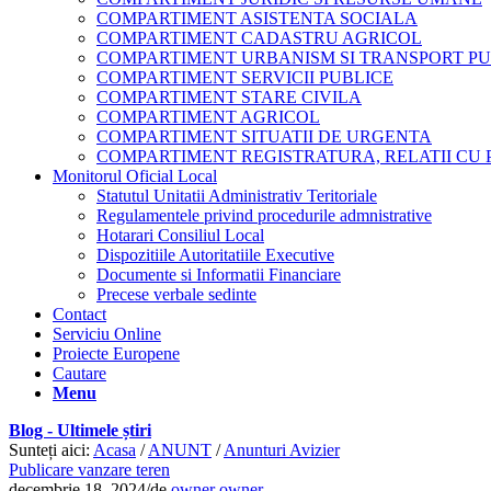
COMPARTIMENT ASISTENTA SOCIALA
COMPARTIMENT CADASTRU AGRICOL
COMPARTIMENT URBANISM SI TRANSPORT PU
COMPARTIMENT SERVICII PUBLICE
COMPARTIMENT STARE CIVILA
COMPARTIMENT AGRICOL
COMPARTIMENT SITUATII DE URGENTA
COMPARTIMENT REGISTRATURA, RELATII CU 
Monitorul Oficial Local
Statutul Unitatii Administrativ Teritoriale
Regulamentele privind procedurile admnistrative
Hotarari Consiliul Local
Dispozitiile Autoritatiile Executive
Documente si Informatii Financiare
Precese verbale sedinte
Contact
Serviciu Online
Proiecte Europene
Cautare
Menu
Blog - Ultimele știri
Sunteți aici:
Acasa
/
ANUNT
/
Anunturi Avizier
Publicare vanzare teren
decembrie 18, 2024
/
de
owner owner