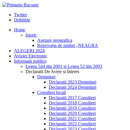
Twitter
Dribbble
Home
Istoric
Asezare geografica
Rezervația de zimbri „NEAGRA
ALEGERI 2024
Avizier Electronic
Informatii publice
Legea 544 din 2001 si Legea 52 din 2003
Declaratii De Avere si Interes
Demnitari
Declaratii 2023 Demnitari
Declaratii 2024 Demnitari
Consilieri locali
Declaratii 2017 Consilieri
Declaratii 2018 Consilieri
Declaratii 2019 Consilieri
Declaratii 2020 Consilieri
Declaratii 2021 Consilieri
Declaratii 2022 Consilieri
Declaratii 2023 Consilieri