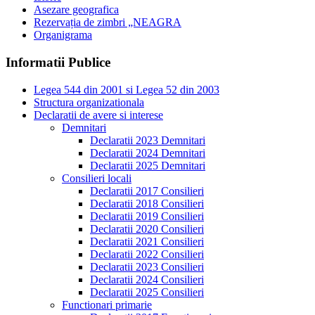
Asezare geografica
Rezervația de zimbri „NEAGRA
Organigrama
Informatii Publice
Legea 544 din 2001 si Legea 52 din 2003
Structura organizationala
Declaratii de avere si interese
Demnitari
Declaratii 2023 Demnitari
Declaratii 2024 Demnitari
Declaratii 2025 Demnitari
Consilieri locali
Declaratii 2017 Consilieri
Declaratii 2018 Consilieri
Declaratii 2019 Consilieri
Declaratii 2020 Consilieri
Declaratii 2021 Consilieri
Declaratii 2022 Consilieri
Declaratii 2023 Consilieri
Declaratii 2024 Consilieri
Declaratii 2025 Consilieri
Functionari primarie