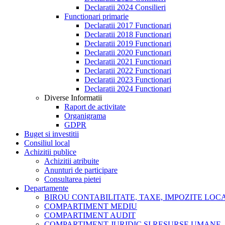
Declaratii 2024 Consilieri
Functionari primarie
Declaratii 2017 Functionari
Declaratii 2018 Functionari
Declaratii 2019 Functionari
Declaratii 2020 Functionari
Declaratii 2021 Functionari
Declaratii 2022 Functionari
Declaratii 2023 Functionari
Declaratii 2024 Functionari
Diverse Informatii
Raport de activitate
Organigrama
GDPR
Buget si investitii
Consiliul local
Achizitii publice
Achizitii atribuite
Anunturi de participare
Consultarea pietei
Departamente
BIROU CONTABILITATE, TAXE, IMPOZITE LOCAL
COMPARTIMENT MEDIU
COMPARTIMENT AUDIT
COMPARTIMENT JURIDIC SI RESURSE UMANE