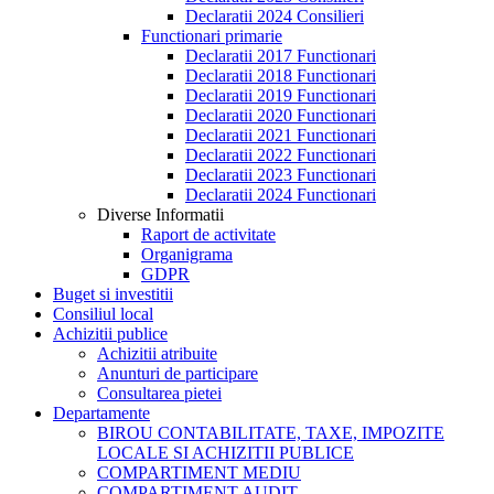
Declaratii 2024 Consilieri
Functionari primarie
Declaratii 2017 Functionari
Declaratii 2018 Functionari
Declaratii 2019 Functionari
Declaratii 2020 Functionari
Declaratii 2021 Functionari
Declaratii 2022 Functionari
Declaratii 2023 Functionari
Declaratii 2024 Functionari
Diverse Informatii
Raport de activitate
Organigrama
GDPR
Buget si investitii
Consiliul local
Achizitii publice
Achizitii atribuite
Anunturi de participare
Consultarea pietei
Departamente
BIROU CONTABILITATE, TAXE, IMPOZITE
LOCALE SI ACHIZITII PUBLICE
COMPARTIMENT MEDIU
COMPARTIMENT AUDIT