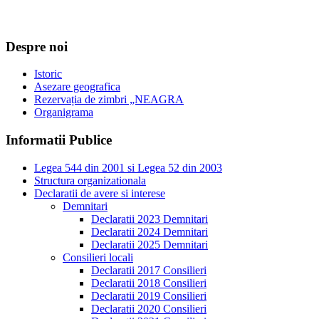
Despre noi
Istoric
Asezare geografica
Rezervația de zimbri „NEAGRA
Organigrama
Informatii Publice
Legea 544 din 2001 si Legea 52 din 2003
Structura organizationala
Declaratii de avere si interese
Demnitari
Declaratii 2023 Demnitari
Declaratii 2024 Demnitari
Declaratii 2025 Demnitari
Consilieri locali
Declaratii 2017 Consilieri
Declaratii 2018 Consilieri
Declaratii 2019 Consilieri
Declaratii 2020 Consilieri