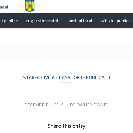
ii publice
Buget si investitii
Consiliul local
Achizitii publice
STAREA CIVILA - CASATORII - PUBLICATII
/
DECEMBRIE 4, 2019
DE
OWNER OWNER
Share this entry