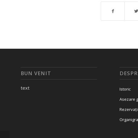
BUN VENIT
DESPR
text
Istoric
Asezare g
Rezervați
Organigr