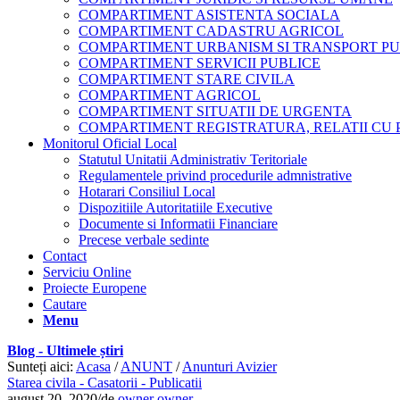
COMPARTIMENT ASISTENTA SOCIALA
COMPARTIMENT CADASTRU AGRICOL
COMPARTIMENT URBANISM SI TRANSPORT PU
COMPARTIMENT SERVICII PUBLICE
COMPARTIMENT STARE CIVILA
COMPARTIMENT AGRICOL
COMPARTIMENT SITUATII DE URGENTA
COMPARTIMENT REGISTRATURA, RELATII CU 
Monitorul Oficial Local
Statutul Unitatii Administrativ Teritoriale
Regulamentele privind procedurile admnistrative
Hotarari Consiliul Local
Dispozitiile Autoritatiile Executive
Documente si Informatii Financiare
Precese verbale sedinte
Contact
Serviciu Online
Proiecte Europene
Cautare
Menu
Blog - Ultimele știri
Sunteți aici:
Acasa
/
ANUNT
/
Anunturi Avizier
Starea civila - Casatorii - Publicatii
august 20, 2020
/
de
owner owner