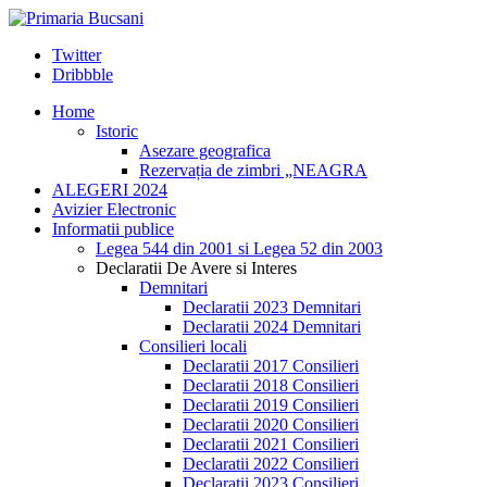
Twitter
Dribbble
Home
Istoric
Asezare geografica
Rezervația de zimbri „NEAGRA
ALEGERI 2024
Avizier Electronic
Informatii publice
Legea 544 din 2001 si Legea 52 din 2003
Declaratii De Avere si Interes
Demnitari
Declaratii 2023 Demnitari
Declaratii 2024 Demnitari
Consilieri locali
Declaratii 2017 Consilieri
Declaratii 2018 Consilieri
Declaratii 2019 Consilieri
Declaratii 2020 Consilieri
Declaratii 2021 Consilieri
Declaratii 2022 Consilieri
Declaratii 2023 Consilieri