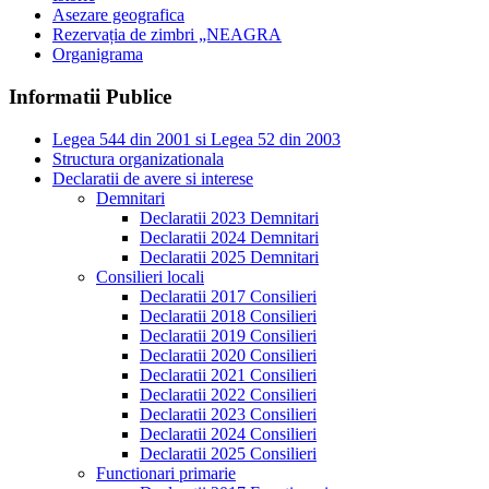
Asezare geografica
Rezervația de zimbri „NEAGRA
Organigrama
Informatii Publice
Legea 544 din 2001 si Legea 52 din 2003
Structura organizationala
Declaratii de avere si interese
Demnitari
Declaratii 2023 Demnitari
Declaratii 2024 Demnitari
Declaratii 2025 Demnitari
Consilieri locali
Declaratii 2017 Consilieri
Declaratii 2018 Consilieri
Declaratii 2019 Consilieri
Declaratii 2020 Consilieri
Declaratii 2021 Consilieri
Declaratii 2022 Consilieri
Declaratii 2023 Consilieri
Declaratii 2024 Consilieri
Declaratii 2025 Consilieri
Functionari primarie