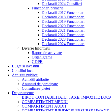
Declaratii 2024 Consilieri
Functionari primarie
Declaratii 2017 Functionari
Declaratii 2018 Functionari
Declaratii 2019 Functionari
Declaratii 2020 Functionari
Declaratii 2021 Functionari
Declaratii 2022 Functionari
Declaratii 2023 Functionari
Declaratii 2024 Functionari
Diverse Informatii
Raport de activitate
Organigrama
GDPR
Buget si investitii
Consiliul local
Achizitii publice
Achizitii atribuite
Anunturi de participare
Consultarea pietei
Departamente
BIROU CONTABILITATE, TAXE, IMPOZITE LOCAL
COMPARTIMENT MEDIU
COMPARTIMENT AUDIT
COMPARTIMENT JURIDIC SI RESURSE UMANE