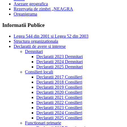
Asezare geografica
Rezervația de zimbri „NEAGRA
Organigrama
Informatii Publice
Legea 544 din 2001 si Legea 52 din 2003
Structura organizationala
Declaratii de avere si interese
Demnitari
Declaratii 2023 Demnitari
Declaratii 2024 Demnitari
Declaratii 2025 Demnitari
Consilieri locali
Declaratii 2017 Consilieri
Declaratii 2018 Consilieri
Declaratii 2019 Consilieri
Declaratii 2020 Consilieri
Declaratii 2021 Consilieri
Declaratii 2022 Consilieri
Declaratii 2023 Consilieri
Declaratii 2024 Consilieri
Declaratii 2025 Consilieri
Functionari primarie