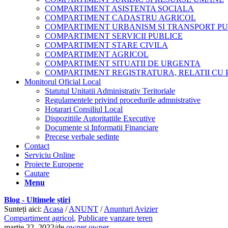
COMPARTIMENT ASISTENTA SOCIALA
COMPARTIMENT CADASTRU AGRICOL
COMPARTIMENT URBANISM SI TRANSPORT PU
COMPARTIMENT SERVICII PUBLICE
COMPARTIMENT STARE CIVILA
COMPARTIMENT AGRICOL
COMPARTIMENT SITUATII DE URGENTA
COMPARTIMENT REGISTRATURA, RELATII CU 
Monitorul Oficial Local
Statutul Unitatii Administrativ Teritoriale
Regulamentele privind procedurile admnistrative
Hotarari Consiliul Local
Dispozitiile Autoritatiile Executive
Documente si Informatii Financiare
Precese verbale sedinte
Contact
Serviciu Online
Proiecte Europene
Cautare
Menu
Blog - Ultimele știri
Sunteți aici:
Acasa
/
ANUNT
/
Anunturi Avizier
Compartiment agricol
,
Publicare vanzare teren
martie 22, 2022
/
de
owner owner