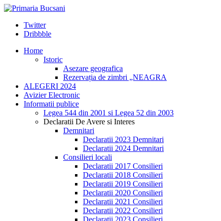
Twitter
Dribbble
Home
Istoric
Asezare geografica
Rezervația de zimbri „NEAGRA
ALEGERI 2024
Avizier Electronic
Informatii publice
Legea 544 din 2001 si Legea 52 din 2003
Declaratii De Avere si Interes
Demnitari
Declaratii 2023 Demnitari
Declaratii 2024 Demnitari
Consilieri locali
Declaratii 2017 Consilieri
Declaratii 2018 Consilieri
Declaratii 2019 Consilieri
Declaratii 2020 Consilieri
Declaratii 2021 Consilieri
Declaratii 2022 Consilieri
Declaratii 2023 Consilieri