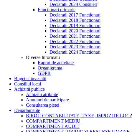
Declaratii 2024 Consilieri
Functionari primarie
Declaratii 2017 Functionari
Declaratii 2018 Functionari
Declaratii 2019 Functionari
Declaratii 2020 Functionari
Declaratii 2021 Functionari
Declaratii 2022 Functionari
Declaratii 2023 Functionari
Declaratii 2024 Functionari
Diverse Informatii
Raport de activitate
Organigrama
GDPR
Buget si investitii
Consiliul local
Achizitii publice
Achizitii atribuite
Anunturi de participare
Consultarea pietei
Departamente
BIROU CONTABILITATE, TAXE, IMPOZITE LOCAL
COMPARTIMENT MEDIU
COMPARTIMENT AUDIT
COMPARTIMENT JURIDIC SI RESURSE UMANE