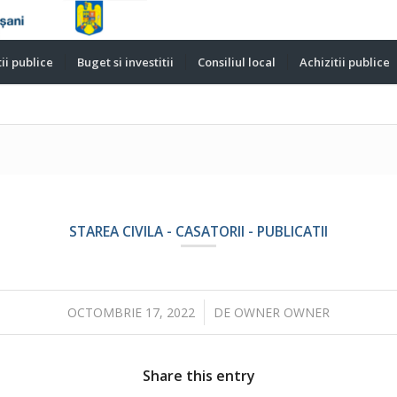
ii publice
Buget si investitii
Consiliul local
Achizitii publice
STAREA CIVILA - CASATORII - PUBLICATII
/
OCTOMBRIE 17, 2022
DE
OWNER OWNER
Share this entry