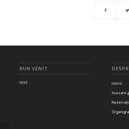
BUN VENIT
DESPR
text
Istoric
Asezare g
Rezervați
Organigr