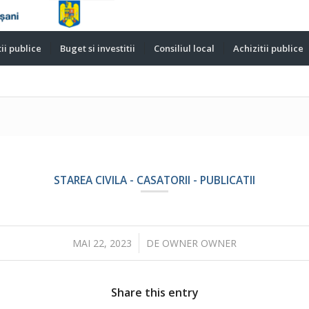
ii publice
Buget si investitii
Consiliul local
Achizitii publice
STAREA CIVILA - CASATORII - PUBLICATII
/
MAI 22, 2023
DE
OWNER OWNER
Share this entry