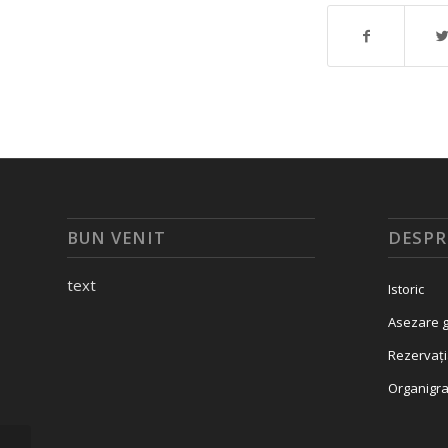
BUN VENIT
DESPR
text
Istoric
Asezare g
Rezervați
Organigr