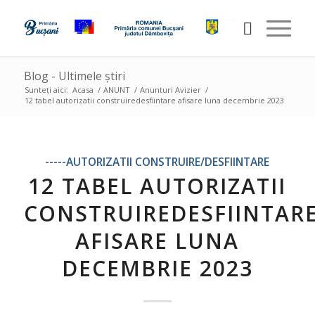
Blog - Ultimele știri
Sunteți aici:
Acasa
/
ANUNT
/
Anunturi Avizier
/
12 tabel autorizatii construiredesfiintare afisare luna decembrie 2023
-----AUTORIZATII CONSTRUIRE/DESFIINTARE
12 TABEL AUTORIZATII
CONSTRUIREDESFIINTAR
AFISARE LUNA
DECEMBRIE 2023