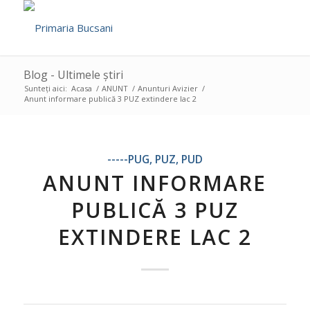
Blog - Ultimele știri
Sunteți aici:
Acasa
/
ANUNT
/
Anunturi Avizier
/
Anunt informare publică 3 PUZ extindere lac 2
-----PUG, PUZ, PUD
ANUNT INFORMARE
PUBLICĂ 3 PUZ
EXTINDERE LAC 2