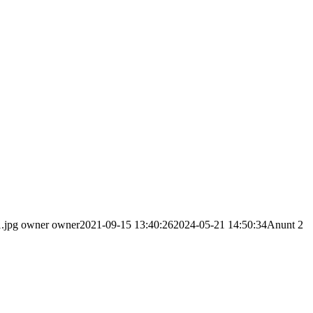
.jpg
owner owner
2021-09-15 13:40:26
2024-05-21 14:50:34
Anunt 2