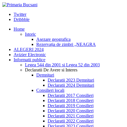
Twitter
Dribbble
Home
Istoric
Asezare geografica
Rezervația de zimbri „NEAGRA
ALEGERI 2024
Avizier Electronic
Informatii publice
Legea 544 din 2001 si Legea 52 din 2003
Declaratii De Avere si Interes
Demnitari
Declaratii 2023 Demnitari
Declaratii 2024 Demnitari
Consilieri locali
Declaratii 2017 Consilieri
Declaratii 2018 Consilieri
Declaratii 2019 Consilieri
Declaratii 2020 Consilieri
Declaratii 2021 Consilieri
Declaratii 2022 Consilieri
Declaratii 2023 Consilieri