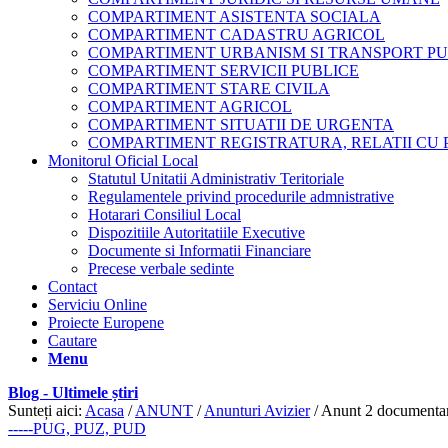
COMPARTIMENT ASISTENTA SOCIALA
COMPARTIMENT CADASTRU AGRICOL
COMPARTIMENT URBANISM SI TRANSPORT PU
COMPARTIMENT SERVICII PUBLICE
COMPARTIMENT STARE CIVILA
COMPARTIMENT AGRICOL
COMPARTIMENT SITUATII DE URGENTA
COMPARTIMENT REGISTRATURA, RELATII CU 
Monitorul Oficial Local
Statutul Unitatii Administrativ Teritoriale
Regulamentele privind procedurile admnistrative
Hotarari Consiliul Local
Dispozitiile Autoritatiile Executive
Documente si Informatii Financiare
Precese verbale sedinte
Contact
Serviciu Online
Proiecte Europene
Cautare
Menu
Blog - Ultimele știri
Sunteți aici:
Acasa
/
ANUNT
/
Anunturi Avizier
/
Anunt 2 documenta
-----PUG, PUZ, PUD