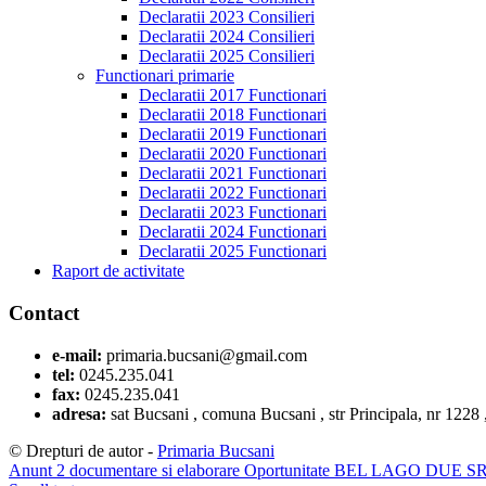
Declaratii 2023 Consilieri
Declaratii 2024 Consilieri
Declaratii 2025 Consilieri
Functionari primarie
Declaratii 2017 Functionari
Declaratii 2018 Functionari
Declaratii 2019 Functionari
Declaratii 2020 Functionari
Declaratii 2021 Functionari
Declaratii 2022 Functionari
Declaratii 2023 Functionari
Declaratii 2024 Functionari
Declaratii 2025 Functionari
Raport de activitate
Contact
e-mail:
primaria.bucsani@gmail.com
tel:
0245.235.041
fax:
0245.235.041
adresa:
sat Bucsani , comuna Bucsani , str Principala, nr 1228
© Drepturi de autor -
Primaria Bucsani
Anunt 2 documentare si elaborare Oportunitate BEL LAGO DUE 