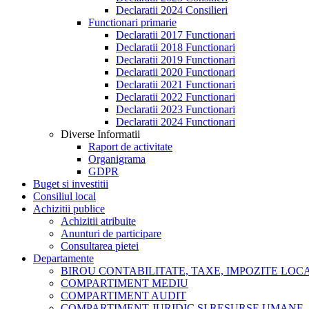
Declaratii 2024 Consilieri
Functionari primarie
Declaratii 2017 Functionari
Declaratii 2018 Functionari
Declaratii 2019 Functionari
Declaratii 2020 Functionari
Declaratii 2021 Functionari
Declaratii 2022 Functionari
Declaratii 2023 Functionari
Declaratii 2024 Functionari
Diverse Informatii
Raport de activitate
Organigrama
GDPR
Buget si investitii
Consiliul local
Achizitii publice
Achizitii atribuite
Anunturi de participare
Consultarea pietei
Departamente
BIROU CONTABILITATE, TAXE, IMPOZITE LOCAL
COMPARTIMENT MEDIU
COMPARTIMENT AUDIT
COMPARTIMENT JURIDIC SI RESURSE UMANE