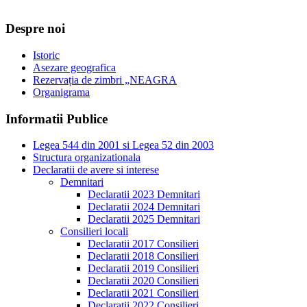
Despre noi
Istoric
Asezare geografica
Rezervația de zimbri „NEAGRA
Organigrama
Informatii Publice
Legea 544 din 2001 si Legea 52 din 2003
Structura organizationala
Declaratii de avere si interese
Demnitari
Declaratii 2023 Demnitari
Declaratii 2024 Demnitari
Declaratii 2025 Demnitari
Consilieri locali
Declaratii 2017 Consilieri
Declaratii 2018 Consilieri
Declaratii 2019 Consilieri
Declaratii 2020 Consilieri
Declaratii 2021 Consilieri
Declaratii 2022 Consilieri