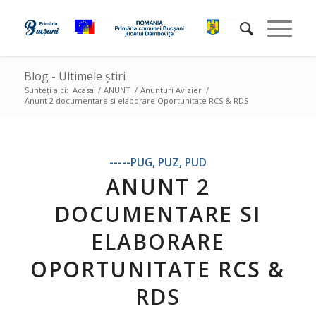
Blog - Ultimele știri
Sunteți aici:
Acasa
/
ANUNT
/
Anunturi Avizier
/
Anunt 2 documentare si elaborare Oportunitate RCS & RDS
-----PUG, PUZ, PUD
ANUNT 2
DOCUMENTARE SI
ELABORARE
OPORTUNITATE RCS &
RDS