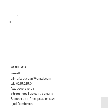
CONTACT
e-mail:
primaria.bucsani@gmail.com
tel:
0245.235.041
fax:
0245.235.041
adresa:
sat Bucsani , comuna
Bucsani , str Principala, nr 1228
, jud Dambovita