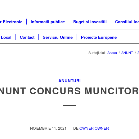
r Electronic
Informatii publice
Buget si investitii
Consiliul lo
 Local
Contact
Serviciu Online
Proiecte Europene
Sunteți aici:
Acasa
/
ANUNT
/
A
ANUNTURI
NUNT CONCURS MUNCITOR 
/
NOIEMBRIE 11, 2021
DE
OWNER OWNER