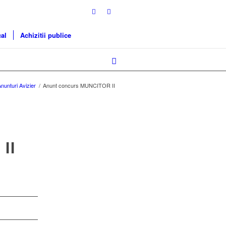
cal
Achizitii publice
nunturi Avizier
/
Anunt concurs MUNCITOR II
II