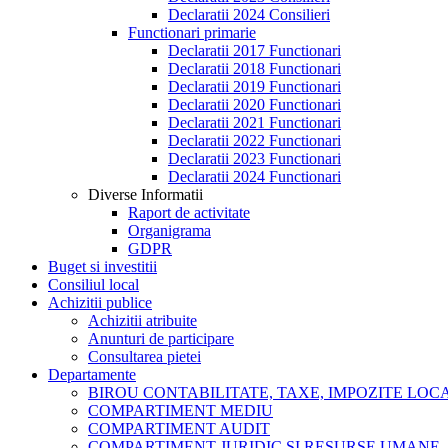
Declaratii 2024 Consilieri
Functionari primarie
Declaratii 2017 Functionari
Declaratii 2018 Functionari
Declaratii 2019 Functionari
Declaratii 2020 Functionari
Declaratii 2021 Functionari
Declaratii 2022 Functionari
Declaratii 2023 Functionari
Declaratii 2024 Functionari
Diverse Informatii
Raport de activitate
Organigrama
GDPR
Buget si investitii
Consiliul local
Achizitii publice
Achizitii atribuite
Anunturi de participare
Consultarea pietei
Departamente
BIROU CONTABILITATE, TAXE, IMPOZITE LOCAL
COMPARTIMENT MEDIU
COMPARTIMENT AUDIT
COMPARTIMENT JURIDIC SI RESURSE UMANE