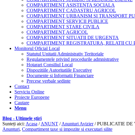
COMPARTIMENT ASISTENTA SOCIALA
COMPARTIMENT CADASTRU AGRICOL
COMPARTIMENT URBANISM SI TRANSPORT PU
COMPARTIMENT SERVICII PUBLICE
COMPARTIMENT STARE CIVILA
COMPARTIMENT AGRICOL
COMPARTIMENT SITUATII DE URGENTA
COMPARTIMENT REGISTRATURA, RELATII CU 
Monitorul Oficial Local
Statutul Unitatii Administrativ Teritoriale
Regulamentele privind procedurile admnistrative
Hotarari Consiliul Local
Dispozitiile Autoritatiile Executive
Documente si Informatii Financiare
Precese verbale sedinte
Contact
Serviciu Online
Proiecte Europene
Cautare
Menu
Blog - Ultimele știri
Sunteți aici:
Acasa
/
ANUNT
/
Anunturi Avizier
/
PUBLICATIE D
Anunturi
,
Compartiment taxe si impozite si executari silite