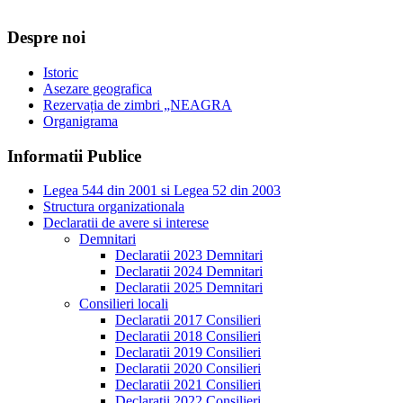
Despre noi
Istoric
Asezare geografica
Rezervația de zimbri „NEAGRA
Organigrama
Informatii Publice
Legea 544 din 2001 si Legea 52 din 2003
Structura organizationala
Declaratii de avere si interese
Demnitari
Declaratii 2023 Demnitari
Declaratii 2024 Demnitari
Declaratii 2025 Demnitari
Consilieri locali
Declaratii 2017 Consilieri
Declaratii 2018 Consilieri
Declaratii 2019 Consilieri
Declaratii 2020 Consilieri
Declaratii 2021 Consilieri
Declaratii 2022 Consilieri