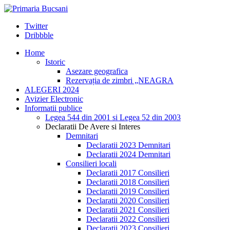
Twitter
Dribbble
Home
Istoric
Asezare geografica
Rezervația de zimbri „NEAGRA
ALEGERI 2024
Avizier Electronic
Informatii publice
Legea 544 din 2001 si Legea 52 din 2003
Declaratii De Avere si Interes
Demnitari
Declaratii 2023 Demnitari
Declaratii 2024 Demnitari
Consilieri locali
Declaratii 2017 Consilieri
Declaratii 2018 Consilieri
Declaratii 2019 Consilieri
Declaratii 2020 Consilieri
Declaratii 2021 Consilieri
Declaratii 2022 Consilieri
Declaratii 2023 Consilieri