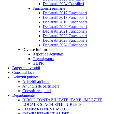
Declaratii 2024 Consilieri
Functionari primarie
Declaratii 2017 Functionari
Declaratii 2018 Functionari
Declaratii 2019 Functionari
Declaratii 2020 Functionari
Declaratii 2021 Functionari
Declaratii 2022 Functionari
Declaratii 2023 Functionari
Declaratii 2024 Functionari
Diverse Informatii
Raport de activitate
Organigrama
GDPR
Buget si investitii
Consiliul local
Achizitii publice
Achizitii atribuite
Anunturi de participare
Consultarea pietei
Departamente
BIROU CONTABILITATE, TAXE, IMPOZITE
LOCALE SI ACHIZITII PUBLICE
COMPARTIMENT MEDIU
COMPARTIMENT AUDIT