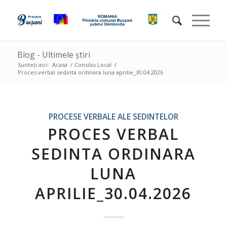
Blog - Ultimele știri
Sunteți aici:
Acasa
/
Consiliu Local
/
Proces verbal sedinta ordinara luna aprilie_30.04.2026
PROCESE VERBALE ALE SEDINTELOR
PROCES VERBAL
SEDINTA ORDINARA
LUNA
APRILIE_30.04.2026