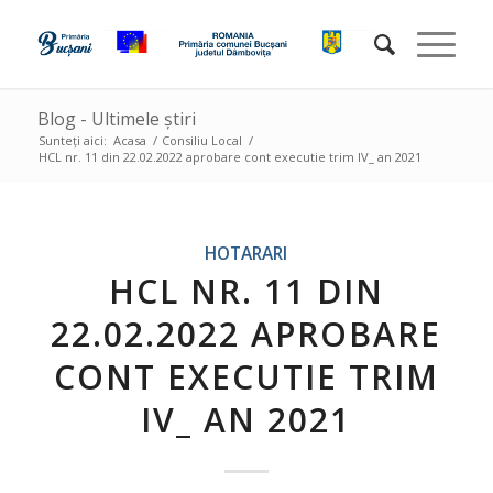
Blog - Ultimele știri
Sunteți aici:
Acasa
/
Consiliu Local
/
HCL nr. 11 din 22.02.2022 aprobare cont executie trim IV_ an 2021
HOTARARI
HCL NR. 11 DIN
22.02.2022 APROBARE
CONT EXECUTIE TRIM
IV_ AN 2021