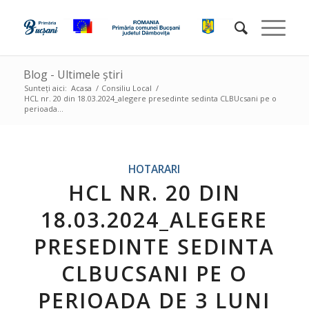
Blog - Ultimele știri
Sunteți aici:
Acasa
/
Consiliu Local
/
HCL nr. 20 din 18.03.2024_alegere presedinte sedinta CLBUcsani pe o
perioada...
HOTARARI
HCL NR. 20 DIN
18.03.2024_ALEGERE
PRESEDINTE SEDINTA
CLBUCSANI PE O
PERIOADA DE 3 LUNI