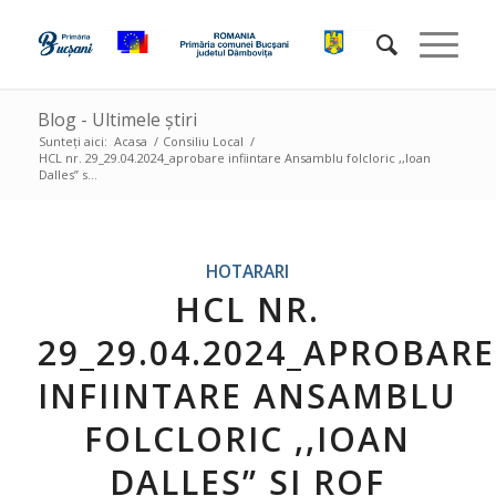
Blog - Ultimele știri
Sunteți aici:
Acasa
/
Consiliu Local
/
HCL nr. 29_29.04.2024_aprobare infiintare Ansamblu folcloric ,,Ioan
Dalles” s...
HOTARARI
HCL NR.
29_29.04.2024_APROBARE
INFIINTARE ANSAMBLU
FOLCLORIC ,,IOAN
DALLES” SI ROF