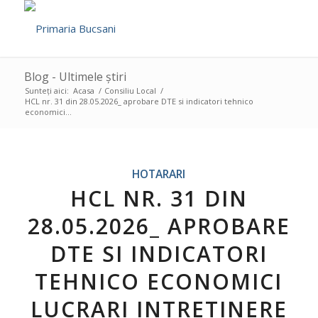
Blog - Ultimele știri
Sunteți aici:
Acasa
/
Consiliu Local
/
HCL nr. 31 din 28.05.2026_ aprobare DTE si indicatori tehnico
economici...
HOTARARI
HCL NR. 31 DIN
28.05.2026_ APROBARE
DTE SI INDICATORI
TEHNICO ECONOMICI
LUCRARI INTRETINERE