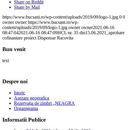
Share on Reddit
Share by Mail
https://www.bucsani.ro/wp-content/uploads/2019/09/logo-1.jpg
0
0
owner owner
https://www.bucsani.ro/wp-
content/uploads/2019/09/logo-1.jpg
owner owner
2021-06-16
08:47:04
2021-06-16 08:47:09
HCL nr. 35 din15.06.2021_aprobare
cofinantare proiect Dispensar Racovita
Bun venit
text
Despre noi
Istoric
Asezare geografica
Rezervația de zimbri „NEAGRA
Organigrama
Informatii Publice