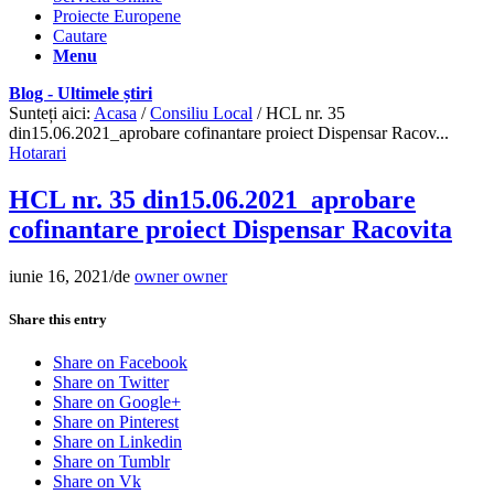
Proiecte Europene
Cautare
Menu
Blog - Ultimele știri
Sunteți aici:
Acasa
/
Consiliu Local
/
HCL nr. 35
din15.06.2021_aprobare cofinantare proiect Dispensar Racov...
Hotarari
HCL nr. 35 din15.06.2021_aprobare
cofinantare proiect Dispensar Racovita
iunie 16, 2021
/
de
owner owner
Share this entry
Share on Facebook
Share on Twitter
Share on Google+
Share on Pinterest
Share on Linkedin
Share on Tumblr
Share on Vk