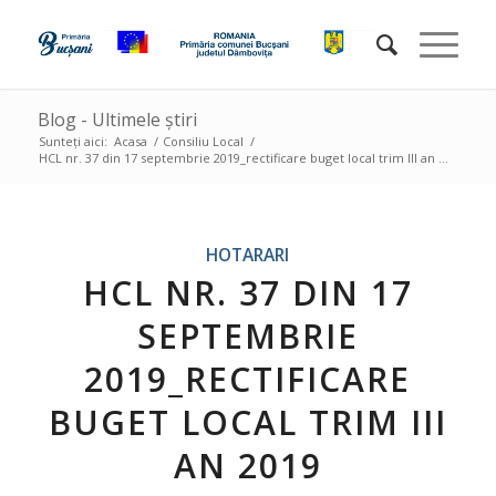
Blog - Ultimele știri
Sunteți aici:
Acasa
/
Consiliu Local
/
HCL nr. 37 din 17 septembrie 2019_rectificare buget local trim III an ...
HOTARARI
HCL NR. 37 DIN 17
SEPTEMBRIE
2019_RECTIFICARE
BUGET LOCAL TRIM III
AN 2019