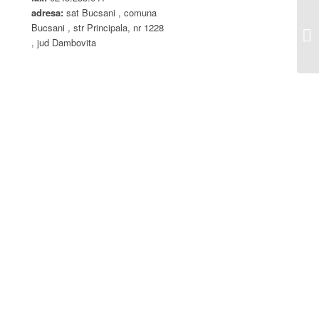
adresa:
sat Bucsani , comuna
HC
Bucsani , str Principala, nr 1228
or
, jud Dambovita
15