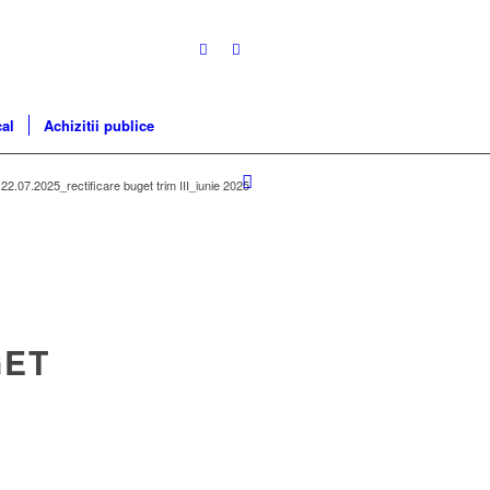
cal
Achizitii publice
 22.07.2025_rectificare buget trim III_iunie 2025
GET