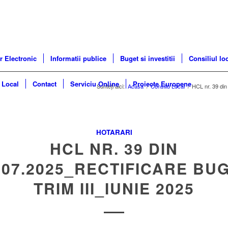
r Electronic
Informatii publice
Buget si investitii
Consiliul lo
 Local
Contact
Serviciu Online
Proiecte Europene
Sunteți aici:
Acasa
/
Consiliu Local
/
HCL nr. 39 din
HOTARARI
HCL NR. 39 DIN
.07.2025_RECTIFICARE BU
TRIM III_IUNIE 2025