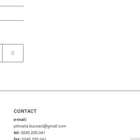
CONTACT
e-mail:
primaria.bucsani@gmail.com
tel:
0245.235.041
fax:
0245.235.041