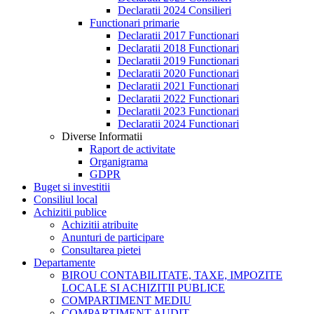
Declaratii 2024 Consilieri
Functionari primarie
Declaratii 2017 Functionari
Declaratii 2018 Functionari
Declaratii 2019 Functionari
Declaratii 2020 Functionari
Declaratii 2021 Functionari
Declaratii 2022 Functionari
Declaratii 2023 Functionari
Declaratii 2024 Functionari
Diverse Informatii
Raport de activitate
Organigrama
GDPR
Buget si investitii
Consiliul local
Achizitii publice
Achizitii atribuite
Anunturi de participare
Consultarea pietei
Departamente
BIROU CONTABILITATE, TAXE, IMPOZITE
LOCALE SI ACHIZITII PUBLICE
COMPARTIMENT MEDIU
COMPARTIMENT AUDIT