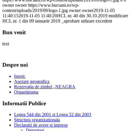
owner owner
https://www.bucsani.ro/wp-
content/uploads/2019/09/logo-1.jpg
owner owner
2019-11-05
11:40:15
2019-11-05 11:40:20
HCL nr. 40 din 30.10.2019 modificare
HCL nr. 1 din 09 ianuarie 2019 _aprobare utilzare excedent
Bun venit
text
Despre noi
Istoric
Asezare geografica
Rezervația de zimbri „NEAGRA
Organigrama
Informatii Publice
Legea 544 din 2001 si Legea 52 din 2003
Structura organizationala
Declaratii de avere si interese
Demnitari