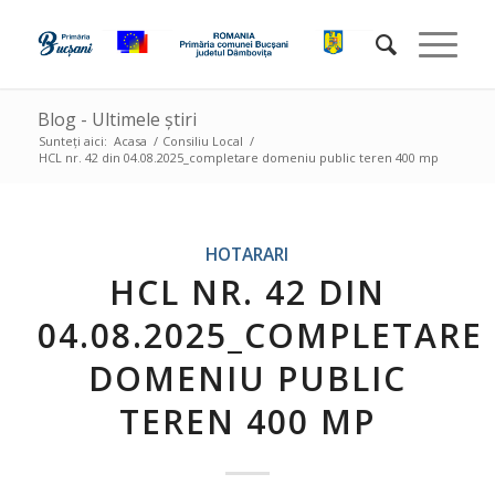
Blog - Ultimele știri
Sunteți aici:
Acasa
/
Consiliu Local
/
HCL nr. 42 din 04.08.2025_completare domeniu public teren 400 mp
HOTARARI
HCL NR. 42 DIN
04.08.2025_COMPLETARE
DOMENIU PUBLIC
TEREN 400 MP