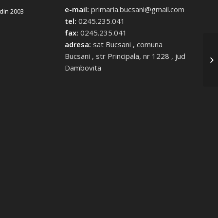
e-mail:
primaria.bucsani@gmail.com
 din 2003
tel:
0245.235.041
fax:
0245.235.041
adresa:
sat Bucsani , comuna
Pr
Bucsani , str Principala, nr 1228 , jud
iu
Dambovita