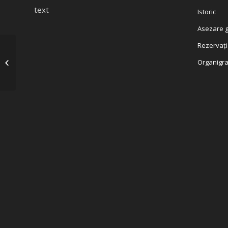
text
Istoric
Asezare g
Rezervați
HCL nr. 48 din 24.07.2024_organzare
Organigr
ziua comunei 14_15 august 2024