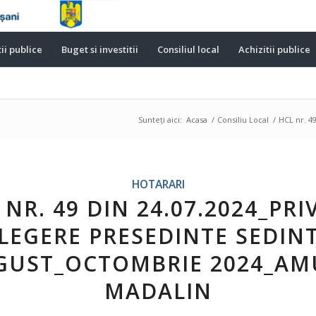
ii publice
Buget si investitii
Consiliul local
Achizitii publice
Sunteți aici:
Acasa
/
Consiliu Local
/
HCL nr. 4
HOTARARI
 NR. 49 DIN 24.07.2024_PRI
LEGERE PRESEDINTE SEDIN
GUST_OCTOMBRIE 2024_AM
MADALIN