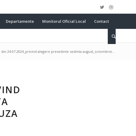
Departamente
Monitorul Oficial Local
Contact
9 din 24.07.2024_privind alegere presedinte sedinta august_octombrie...
VIND
TA
UZA