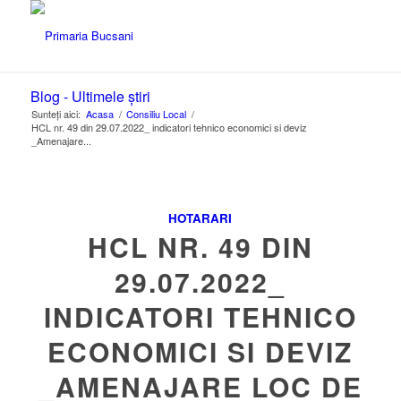
Blog - Ultimele știri
Sunteți aici:
Acasa
/
Consiliu Local
/
HCL nr. 49 din 29.07.2022_ indicatori tehnico economici si deviz
_Amenajare...
HOTARARI
HCL NR. 49 DIN
29.07.2022_
INDICATORI TEHNICO
ECONOMICI SI DEVIZ
_AMENAJARE LOC DE