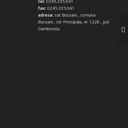
tel:
0245.235.041
fax:
0245.235.041
adresa:
sat Bucsani , comuna
Bucsani , str Principala, nr 1228 , jud
HC
Dambovita
co