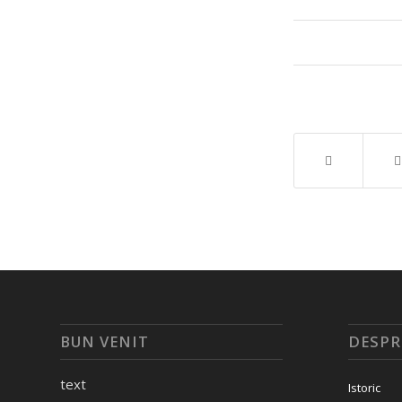
BUN VENIT
DESPR
text
Istoric