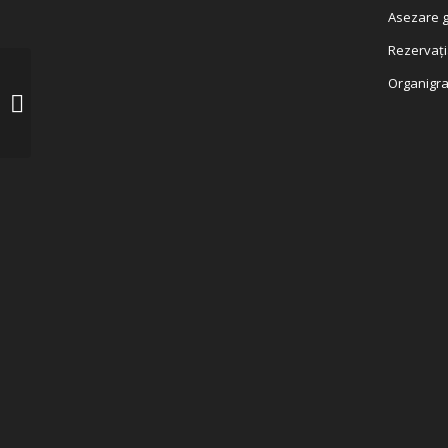
Asezare g
Rezervați
Organigr
PV sedinta extraordinara
deîndată_10.10.2025