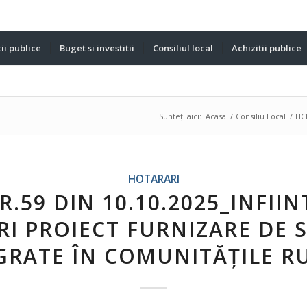
ii publice
Buget si investitii
Consiliul local
Achizitii publice
Sunteți aici:
Acasa
/
Consiliu Local
/
HCL
HOTARARI
R.59 DIN 10.10.2025_INFIIN
I PROIECT FURNIZARE DE S
GRATE ÎN COMUNITĂȚILE R