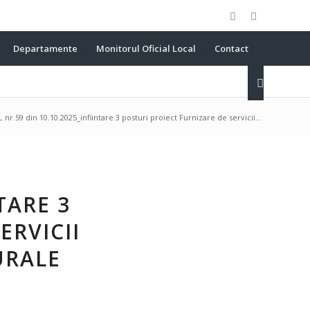
Departamente
Monitorul Oficial Local
Contact
 nr.59 din 10.10.2025_infiintare 3 posturi proiect Furnizare de servicii...
TARE 3
ERVICII
URALE