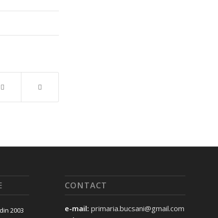
E
CONTACT
e-mail:
primaria.bucsani@gmail.com
 din 2003