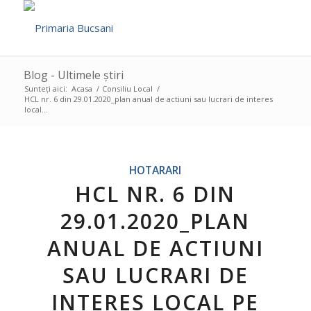
Blog - Ultimele știri
Sunteți aici:
Acasa
/
Consiliu Local
/
HCL nr. 6 din 29.01.2020_plan anual de actiuni sau lucrari de interes
local...
HOTARARI
HCL NR. 6 DIN
29.01.2020_PLAN
ANUAL DE ACTIUNI
SAU LUCRARI DE
INTERES LOCAL PE