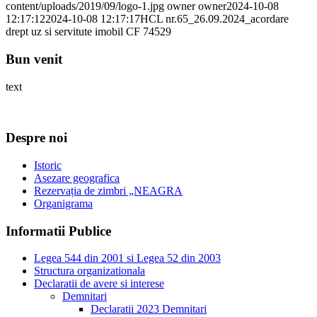
content/uploads/2019/09/logo-1.jpg
owner owner
2024-10-08
12:17:12
2024-10-08 12:17:17
HCL nr.65_26.09.2024_acordare
drept uz si servitute imobil CF 74529
Bun venit
text
Despre noi
Istoric
Asezare geografica
Rezervația de zimbri „NEAGRA
Organigrama
Informatii Publice
Legea 544 din 2001 si Legea 52 din 2003
Structura organizationala
Declaratii de avere si interese
Demnitari
Declaratii 2023 Demnitari