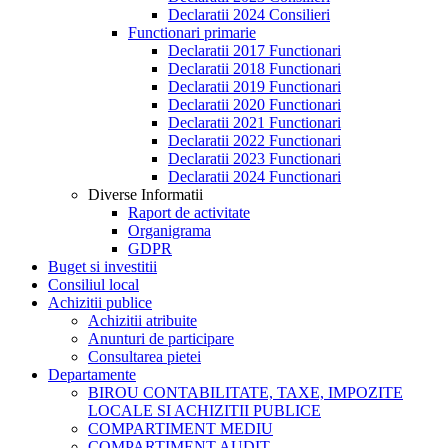
Declaratii 2024 Consilieri
Functionari primarie
Declaratii 2017 Functionari
Declaratii 2018 Functionari
Declaratii 2019 Functionari
Declaratii 2020 Functionari
Declaratii 2021 Functionari
Declaratii 2022 Functionari
Declaratii 2023 Functionari
Declaratii 2024 Functionari
Diverse Informatii
Raport de activitate
Organigrama
GDPR
Buget si investitii
Consiliul local
Achizitii publice
Achizitii atribuite
Anunturi de participare
Consultarea pietei
Departamente
BIROU CONTABILITATE, TAXE, IMPOZITE
LOCALE SI ACHIZITII PUBLICE
COMPARTIMENT MEDIU
COMPARTIMENT AUDIT