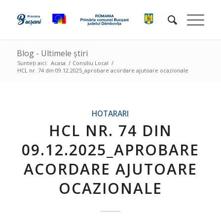
Blog - Ultimele știri
Sunteți aici:
Acasa
/
Consiliu Local
/
HCL nr. 74 din 09.12.2025_aprobare acordare ajutoare ocazionale
HOTARARI
HCL NR. 74 DIN
09.12.2025_APROBARE
ACORDARE AJUTOARE
OCAZIONALE