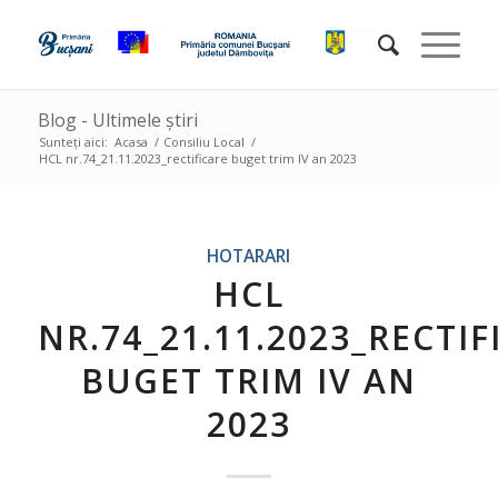
Blog - Ultimele știri
Sunteți aici:
Acasa
/
Consiliu Local
/
HCL nr.74_21.11.2023_rectificare buget trim IV an 2023
HOTARARI
HCL
NR.74_21.11.2023_RECTIF
BUGET TRIM IV AN
2023